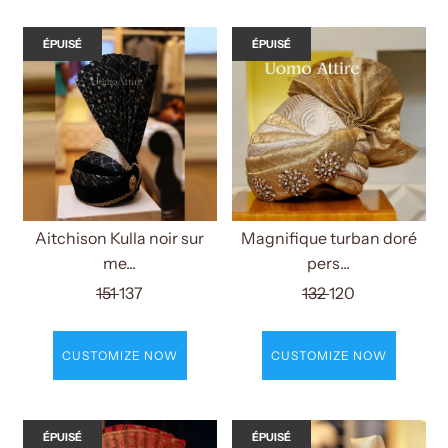
ÉPUISÉ
ÉPUISÉ
Aitchison Kulla noir sur
Magnifique turban doré
me...
pers...
151
137
132
120
CUSTOMIZE NOW
CUSTOMIZE NOW
ÉPUISÉ
ÉPUISÉ