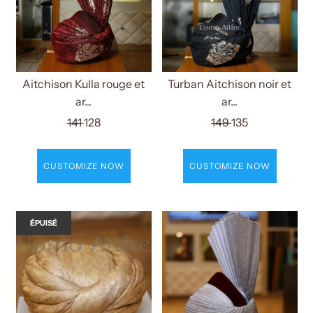
Aitchison Kulla rouge et
Turban Aitchison noir et
ar...
ar...
141
128
149
135
CUSTOMIZE NOW
CUSTOMIZE NOW
ÉPUISÉ