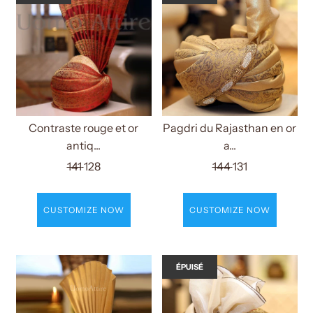
Contraste rouge et or
Pagdri du Rajasthan en or
antiq...
a...
141
128
144
131
CUSTOMIZE NOW
CUSTOMIZE NOW
ÉPUISÉ