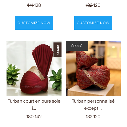
141
128
132
120
CUSTOMIZE NOW
CUSTOMIZE NOW
ÉPUISÉ
VIDEO
Turban court en pure soie
Turban personnalisé
i...
excepti...
180
142
132
120