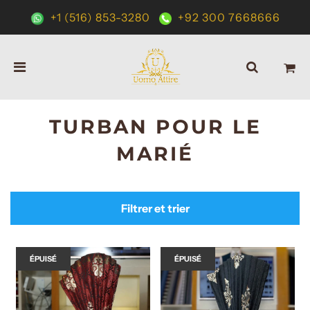
+1 (516) 853-3280
+92 300 7668666
TURBAN POUR LE
MARIÉ
Filtrer et trier
ÉPUISÉ
ÉPUISÉ