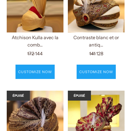
Atchison Kulla avec la
Contraste blanc et or
comb...
antiq...
172
144
141
128
CUSTOMIZE NOW
CUSTOMIZE NOW
ÉPUISÉ
ÉPUISÉ