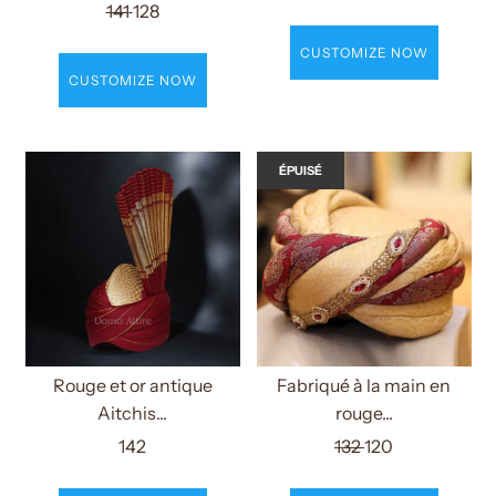
141
128
CUSTOMIZE NOW
CUSTOMIZE NOW
ÉPUISÉ
Rouge et or antique
Fabriqué à la main en
Aitchis...
rouge...
142
132
120