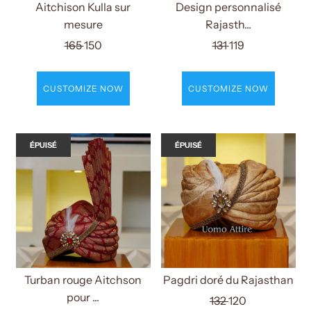
Aitchison Kulla sur
Design personnalisé
mesure
Rajasth...
165
150
131
119
CUSTOMIZE NOW
CUSTOMIZE NOW
ÉPUISÉ
ÉPUISÉ
Turban rouge Aitchson
Pagdri doré du Rajasthan
pour ...
132
120