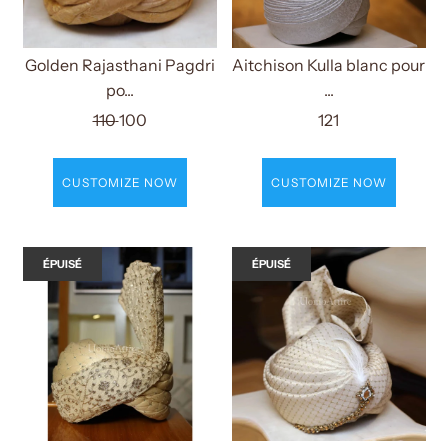
Golden Rajasthani Pagdri
Aitchison Kulla blanc pour
po...
...
110
100
121
CUSTOMIZE NOW
CUSTOMIZE NOW
ÉPUISÉ
ÉPUISÉ