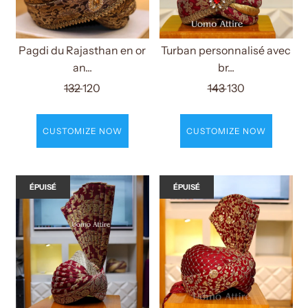
Pagdi du Rajasthan en or
Turban personnalisé avec
an...
br...
132
120
143
130
CUSTOMIZE NOW
CUSTOMIZE NOW
ÉPUISÉ
ÉPUISÉ