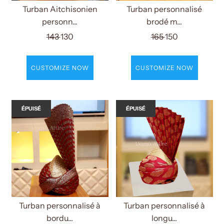
Turban Aitchisonien
Turban personnalisé
personn...
brodé m...
143
130
165
150
CUSTOMIZE NOW
CUSTOMIZE NOW
ÉPUISÉ
ÉPUISÉ
Turban personnalisé à
Turban personnalisé à
bordu...
longu...